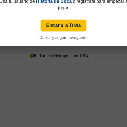
Usá tu usuario de
Historia de Boca
o registrate para empezar 
jugar.
Entrar a la Trivia
Cerrar y seguir navegando
20
Torneo Metropolitano 1974