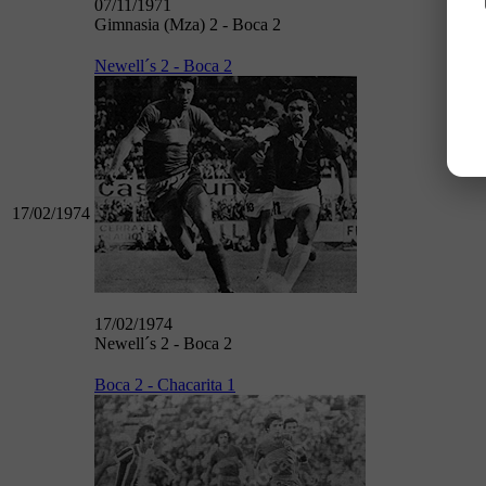
07/11/1971
Gimnasia (Mza) 2 - Boca 2
Newell´s 2 - Boca 2
17/02/1974
17/02/1974
Newell´s 2 - Boca 2
Boca 2 - Chacarita 1