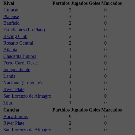
Rival
Partidos Jugados
Goles Marcados
Huracán
3
0
Platense
3
0
Banfield
2
0
Estudiantes (La Plata)
2
0
Racing Club
2
0
Rosario Central
2
0
Atlanta
1
0
Chacarita Juniors
1
0
Ferro Carril Oeste
1
0
Independiente
1
0
Lanús
1
0
Nacional (Uruguay)
1
0
River Plate
1
0
San Lorenzo de Almagro
1
0
Tigre
1
0
Cancha
Partidos Jugados
Goles Marcados
Boca Juniors
9
0
River Plate
2
0
San Lorenzo de Almagro
2
0