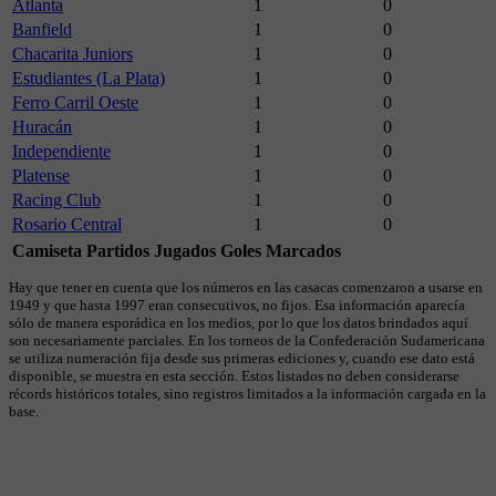
Atlanta
1
0
Banfield
1
0
Chacarita Juniors
1
0
Estudiantes (La Plata)
1
0
Ferro Carril Oeste
1
0
Huracán
1
0
Independiente
1
0
Platense
1
0
Racing Club
1
0
Rosario Central
1
0
Camiseta
Partidos Jugados
Goles Marcados
Hay que tener en cuenta que los números en las casacas comenzaron a usarse en
1949 y que hasta 1997 eran consecutivos, no fijos. Esa información aparecía
sólo de manera esporádica en los medios, por lo que los datos brindados aquí
son necesariamente parciales. En los torneos de la Confederación Sudamericana
se utiliza numeración fija desde sus primeras ediciones y, cuando ese dato está
disponible, se muestra en esta sección. Estos listados no deben considerarse
récords históricos totales, sino registros limitados a la información cargada en la
base.