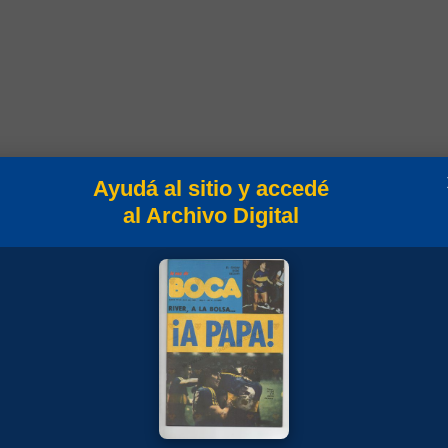
Ayudá al sitio y accedé
al Archivo Digital