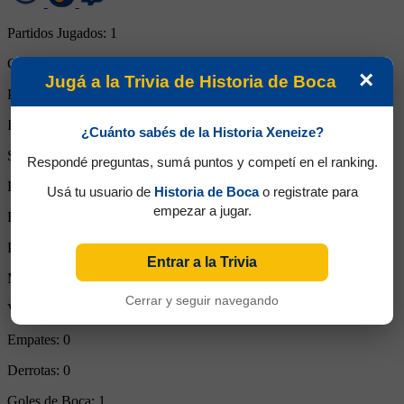
Partidos Jugados:
1
Goles Convertidos:
0 (0.00)
×
Jugá a la Trivia de Historia de Boca
Partidos de titular:
1
Ingresos desde el banco:
0
¿Cuánto sabés de la Historia Xeneize?
Suplente:
0
Respondé preguntas, sumá puntos y competí en el ranking.
Partidos completos:
1
Usá tu usuario de
Historia de Boca
o registrate para
empezar a jugar.
Expulsiones:
0
Partidos reemplazado:
0
Entrar a la Trivia
Minutos Disputados:
90
Cerrar y seguir navegando
Victorias:
1
Empates:
0
Derrotas:
0
Goles de Boca:
1