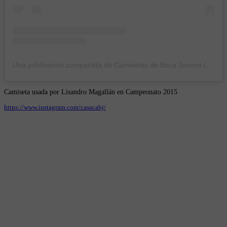
Una publicación compartida de Camisetas de Boca Juniors (@casacabj)
Camiseta usada por Lisandro Magallán en Campeonato 2015
https://www.instagram.com/casacabj/