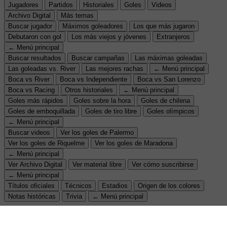
Jugadores
Partidos
Historiales
Goles
Videos
Archivo Digital
Más temas
Buscar jugador
Máximos goleadores
Los que más jugaron
Debutaron con gol
Los más viejos y jóvenes
Extranjeros
← Menú principal
Buscar resultados
Buscar campañas
Las máximas goleadas
Las goleadas vs. River
Las mejores rachas
← Menú principal
Boca vs River
Boca vs Independiente
Boca vs San Lorenzo
Boca vs Racing
Otros historiales
← Menú principal
Goles más rápidos
Goles sobre la hora
Goles de chilena
Goles de emboquillada
Goles de tiro libre
Goles olímpicos
← Menú principal
Buscar videos
Ver los goles de Palermo
Ver los goles de Riquelme
Ver los goles de Maradona
← Menú principal
Ver Archivo Digital
Ver material libre
Ver cómo suscribirse
← Menú principal
Títulos oficiales
Técnicos
Estadios
Origen de los colores
Notas históricas
Trivia
← Menú principal