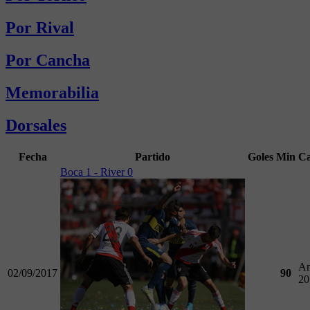
Por Rival
Por Cancha
Memorabilia
Dorsales
Fecha
Partido
Goles
Min
C
Boca 1 - River 0
Am
02/09/2017
90
20