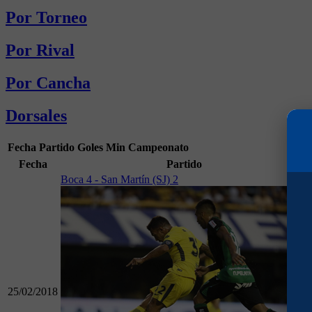
Por Torneo
Por Rival
Por Cancha
Dorsales
Fecha
Partido
Goles
Min
Campeonato
Fecha
Partido
Boca 4 - San Martín (SJ) 2
25/02/2018