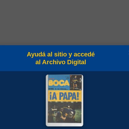
Ayudá al sitio y accedé
al Archivo Digital
Campeonato
Superliga 2017/2018