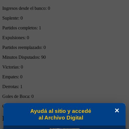
Ingresos desde el banco:
0
Suplente:
0
Partidos completos:
1
Expulsiones:
0
Partidos reemplazado:
0
Minutos Disputados:
90
Victorias:
0
Empates:
0
Derrotas:
1
Goles de Boca:
0
Goles rivales:
2
×
Ayudá al sitio y accedé
Biografía de Juan Manuel Martínez
al Archivo Digital