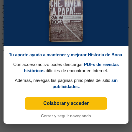
Delantero. Ganó un título (Campeonato 2015). Surgió de Vélez, en
donde tuvo 3 ciclos. Pasó además por Argentinos, Cúcuta, Al-
Shabab y Corinthians. Su tío abuelo, Joaquín Martínez, jugó en
Boca entre 1949 y 1951. Su padre y su tío (Carlos y Joaquín Pedro
Martínez) también fueron futbolistas profesionales, jugaron en River
en la década del ´70. Llegó con enorme expectativa, tuvo un montón
de chances para demostrar sus condiciones pero defraudó
totalmente. Continuó su carrera en Real Salt Lake City de Estados
Unidos. Boca fue campeón del torneo 2015 ya con él fuera del club
Tu aporte ayuda a mantener y mejorar Historia de Boca.
Con acceso activo podés descargar
PDFs de revistas
históricos
difíciles de encontrar en Internet.
Además, navegás las páginas principales del sitio
sin
publicidades.
Colaborar y acceder
Cerrar y seguir navegando