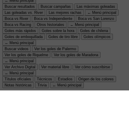
← Menú principal
Buscar resultados
Buscar campañas
Las máximas goleadas
Las goleadas vs. River
Las mejores rachas
← Menú principal
Boca vs River
Boca vs Independiente
Boca vs San Lorenzo
Boca vs Racing
Otros historiales
← Menú principal
Goles más rápidos
Goles sobre la hora
Goles de chilena
Goles de emboquillada
Goles de tiro libre
Goles olímpicos
← Menú principal
Buscar videos
Ver los goles de Palermo
Ver los goles de Riquelme
Ver los goles de Maradona
← Menú principal
Ver Archivo Digital
Ver material libre
Ver cómo suscribirse
← Menú principal
Títulos oficiales
Técnicos
Estadios
Origen de los colores
Notas históricas
Trivia
← Menú principal