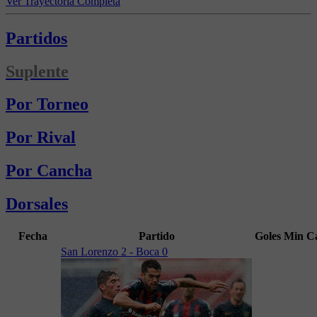
Ver Trayectoria Completa
Partidos
Suplente
Por Torneo
Por Rival
Por Cancha
Dorsales
Fecha
Partido
Goles
Min
C
San Lorenzo 2 - Boca 0