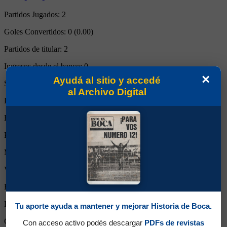
Partidos Jugados:
2
Goles Convertidos:
0 (0.00)
Partidos de titular:
2
Ingresos desde el banco:
0
×
Ayudá al sitio y accedé
Suplente:
0
al Archivo Digital
Partidos completos:
2
Expulsiones:
0
Partidos reemplazado:
0
Minutos Disputados:
240
Victorias:
1
Empates:
1
Derrotas:
0
Tu aporte ayuda a mantener y mejorar Historia de Boca.
Goles de Boca:
5
Con acceso activo podés descargar
PDFs de revistas