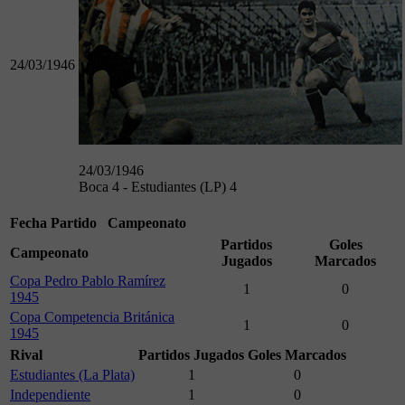
24/03/1946
24/03/1946
Boca 4 - Estudiantes (LP) 4
Fecha
Partido
Campeonato
Partidos
Goles
Campeonato
Jugados
Marcados
Copa Pedro Pablo Ramírez
1
0
1945
Copa Competencia Británica
1
0
1945
Rival
Partidos Jugados
Goles Marcados
Estudiantes (La Plata)
1
0
Independiente
1
0