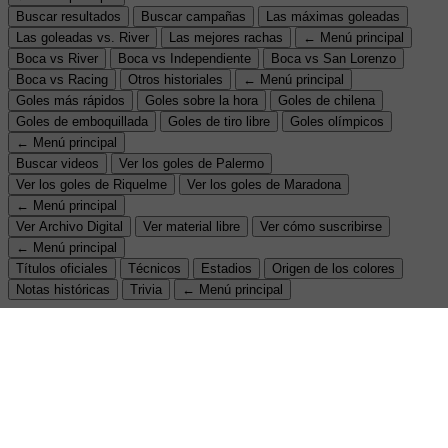
Buscar resultados
Buscar campañas
Las máximas goleadas
Las goleadas vs. River
Las mejores rachas
← Menú principal
Boca vs River
Boca vs Independiente
Boca vs San Lorenzo
Boca vs Racing
Otros historiales
← Menú principal
Goles más rápidos
Goles sobre la hora
Goles de chilena
Goles de emboquillada
Goles de tiro libre
Goles olímpicos
← Menú principal
Buscar videos
Ver los goles de Palermo
Ver los goles de Riquelme
Ver los goles de Maradona
← Menú principal
Ver Archivo Digital
Ver material libre
Ver cómo suscribirse
← Menú principal
Títulos oficiales
Técnicos
Estadios
Origen de los colores
Notas históricas
Trivia
← Menú principal