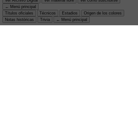
Ver Archivo Digital
Ver material libre
Ver cómo suscribirse
← Menú principal
Títulos oficiales
Técnicos
Estadios
Origen de los colores
Notas históricas
Trivia
← Menú principal