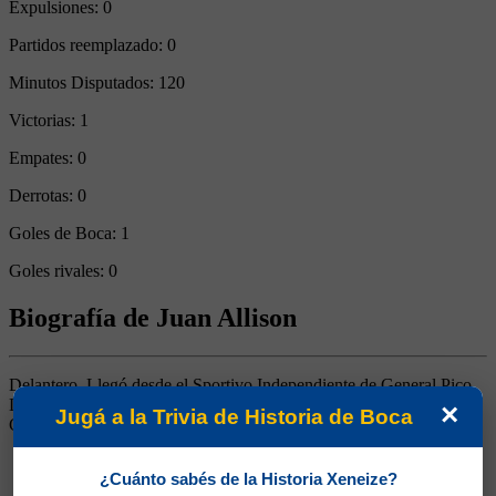
Expulsiones:
0
Partidos reemplazado:
0
Minutos Disputados:
120
Victorias:
1
Empates:
0
Derrotas:
0
Goles de Boca:
1
Goles rivales:
0
Biografía de Juan Allison
Delantero. Llegó desde el Sportivo Independiente de General Pico,
La Pampa. Jugó solo dos partidos, por la Copa Competencia y la
×
Jugá a la Trivia de Historia de Boca
Copa Ramírez. Siguió en Ferro y en Los Andes
¿Cuánto sabés de la Historia Xeneize?