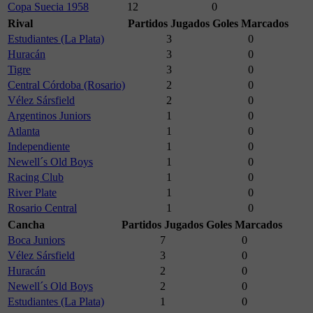
Copa Suecia 1958
12
0
Rival
Partidos Jugados
Goles Marcados
Estudiantes (La Plata)
3
0
Huracán
3
0
Tigre
3
0
Central Córdoba (Rosario)
2
0
Vélez Sársfield
2
0
Argentinos Juniors
1
0
Atlanta
1
0
Independiente
1
0
Newell´s Old Boys
1
0
Racing Club
1
0
River Plate
1
0
Rosario Central
1
0
Cancha
Partidos Jugados
Goles Marcados
Boca Juniors
7
0
Vélez Sársfield
3
0
Huracán
2
0
Newell´s Old Boys
2
0
Estudiantes (La Plata)
1
0