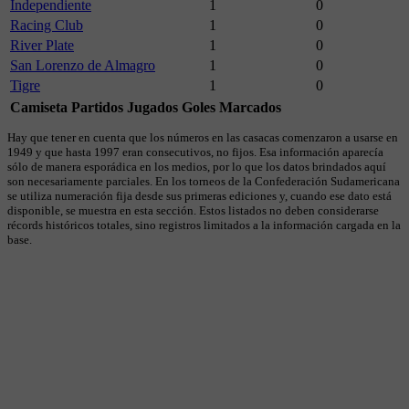
Independiente
1
0
Racing Club
1
0
River Plate
1
0
San Lorenzo de Almagro
1
0
Tigre
1
0
Camiseta
Partidos Jugados
Goles Marcados
Hay que tener en cuenta que los números en las casacas comenzaron a usarse en
1949 y que hasta 1997 eran consecutivos, no fijos. Esa información aparecía
sólo de manera esporádica en los medios, por lo que los datos brindados aquí
son necesariamente parciales. En los torneos de la Confederación Sudamericana
se utiliza numeración fija desde sus primeras ediciones y, cuando ese dato está
disponible, se muestra en esta sección. Estos listados no deben considerarse
récords históricos totales, sino registros limitados a la información cargada en la
base.