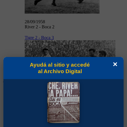
28/09/1958
River 2 - Boca 2
Tigre 2 - Boca 3
×
Ayudá al sitio y accedé
al Archivo Digital
05/10/1958
05/10/1958
Tigre 2 - Boca 3