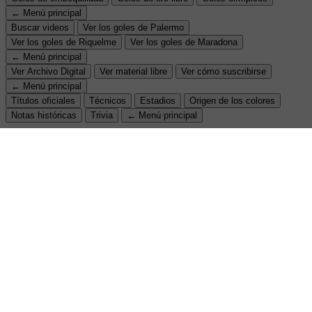
← Menú principal
Buscar videos
Ver los goles de Palermo
Ver los goles de Riquelme
Ver los goles de Maradona
← Menú principal
Ver Archivo Digital
Ver material libre
Ver cómo suscribirse
← Menú principal
Títulos oficiales
Técnicos
Estadios
Origen de los colores
Notas históricas
Trivia
← Menú principal