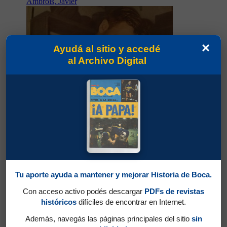
Ambrois, Javier
×
Ayudá al sitio y accedé
al Archivo Digital
Tu aporte ayuda a mantener y mejorar Historia de Boca.
Partidos jugados por Javier Ambrois en
Con acceso activo podés descargar
PDFs de revistas
Campeonato 1958
históricos
difíciles de encontrar en Internet.
Rodríguez, Juan José
Además, navegás las páginas principales del sitio
sin