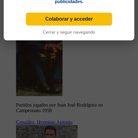
publicidades.
Colaborar y acceder
Cerrar y seguir navegando
Partidos jugados por Juan José Rodríguez en
Campeonato 1958
González, Herminio Antonio