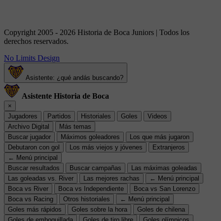
Copyright 2005 - 2026 Historia de Boca Juniors | Todos los
derechos reservados.
No Limits Design
Asistente: ¿qué andás buscando?
Asistente Historia de Boca
×
Jugadores
Partidos
Historiales
Goles
Videos
Archivo Digital
Más temas
Buscar jugador
Máximos goleadores
Los que más jugaron
Debutaron con gol
Los más viejos y jóvenes
Extranjeros
← Menú principal
Buscar resultados
Buscar campañas
Las máximas goleadas
Las goleadas vs. River
Las mejores rachas
← Menú principal
Boca vs River
Boca vs Independiente
Boca vs San Lorenzo
Boca vs Racing
Otros historiales
← Menú principal
Goles más rápidos
Goles sobre la hora
Goles de chilena
Goles de emboquillada
Goles de tiro libre
Goles olímpicos