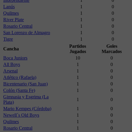
Independiente
1
0
Lanús
1
0
Quilmes
1
0
River Plate
1
0
Rosario Central
1
0
San Lorenzo de Almagro
1
0
Tigre
1
0
Partidos
Goles
Cancha
Jugados
Marcados
Boca Juniors
10
0
All Boys
1
0
Arsenal
1
0
Atlético (Rafaela)
1
0
Bicentenario (San Juan)
1
0
Colón (Santa Fe)
1
0
Gimnasia y Esgrima (La
1
0
Plata)
Mario Kempes (Córdoba)
1
0
Newell´s Old Boys
1
0
Quilmes
1
0
Rosario Central
1
0