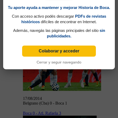
Tu aporte ayuda a mantener y mejorar Historia de Boca.
10/08/2014
Con acceso activo podés descargar
PDFs de revistas
Boca 0 - Newell´s 1
históricos
difíciles de encontrar en Internet.
Belgrano (Cba) 0 - Boca 1
Además, navegás las páginas principales del sitio
sin
publicidades.
Colaborar y acceder
Cerrar y seguir navegando
17/08/2014
17/08/2014
Belgrano (Cba) 0 - Boca 1
Boca 0 - Atl. Rafaela 3