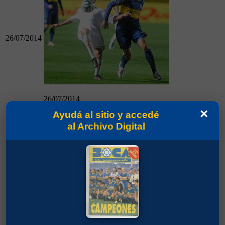
26/07/2014
26/07/2014
Boca 0 - Huracán 2
×
Ayudá al sitio y accedé
al Archivo Digital
Boca 0 - Newell´s 1
10/08/2014