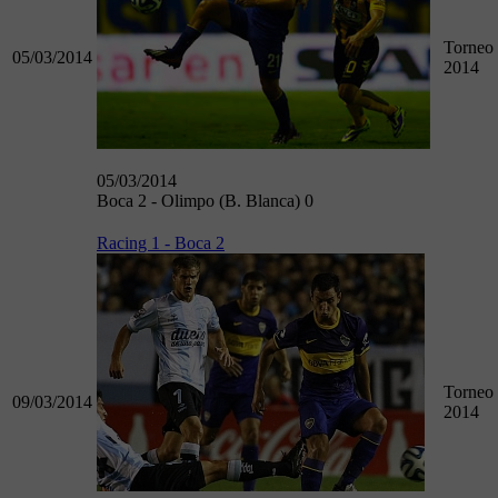
Torneo 
05/03/2014
2014
05/03/2014
Boca 2 - Olimpo (B. Blanca) 0
Racing 1 - Boca 2
Torneo 
09/03/2014
2014