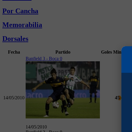
Por Cancha
Memorabilia
Dorsales
Fecha
Partido
Goles
Min
Banfield 3 - Boca 0
14/05/2010
45
Torn
14/05/2010