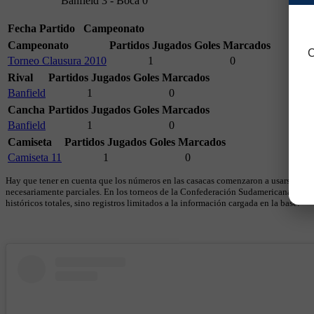
Banfield 3 - Boca 0
Fecha
Partido
Campeonato
Campeonato
Partidos Jugados
Goles Marcados
C
Torneo Clausura 2010
1
0
Rival
Partidos Jugados
Goles Marcados
Banfield
1
0
Cancha
Partidos Jugados
Goles Marcados
Banfield
1
0
Camiseta
Partidos Jugados
Goles Marcados
Camiseta 11
1
0
Hay que tener en cuenta que los números en las casacas comenzaron a usarse en 19
necesariamente parciales. En los torneos de la Confederación Sudamericana se util
históricos totales, sino registros limitados a la información cargada en la base.