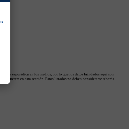
os
 manera esporádica en los medios, por lo que los datos brindados aquí son
, se muestra en esta sección. Estos listados no deben considerarse récords