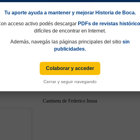
Tu aporte ayuda a mantener y mejorar Historia de Boca.
on acceso activo podés descargar
PDFs de revistas históric
difíciles de encontrar en Internet.
Además, navegás las páginas principales del sitio
sin
publicidades.
Colaborar y acceder
49 y que hasta 1997 eran consecutivos, no fijos. Esa información aparecía sólo de
Cerrar y seguir navegando
iza numeración fija desde sus primeras ediciones y, cuando ese dato está disponible
Camiseta de Federico Insua