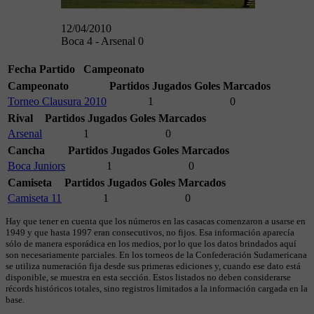
12/04/2010
Boca 4 - Arsenal 0
Fecha
Partido
Campeonato
Campeonato
Partidos Jugados
Goles Marcados
Torneo Clausura 2010
1
0
Rival
Partidos Jugados
Goles Marcados
Arsenal
1
0
Cancha
Partidos Jugados
Goles Marcados
Boca Juniors
1
0
Camiseta
Partidos Jugados
Goles Marcados
Camiseta 11
1
0
Hay que tener en cuenta que los números en las casacas comenzaron a usarse en
1949 y que hasta 1997 eran consecutivos, no fijos. Esa información aparecía
sólo de manera esporádica en los medios, por lo que los datos brindados aquí
son necesariamente parciales. En los torneos de la Confederación Sudamericana
se utiliza numeración fija desde sus primeras ediciones y, cuando ese dato está
disponible, se muestra en esta sección. Estos listados no deben considerarse
récords históricos totales, sino registros limitados a la información cargada en la
base.