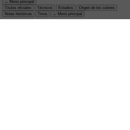
← Menú principal
Títulos oficiales
Técnicos
Estadios
Origen de los colores
Notas históricas
Trivia
← Menú principal