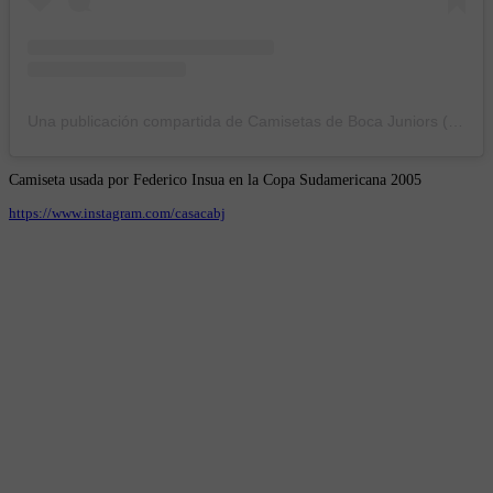
Una publicación compartida de Camisetas de Boca Juniors (@casacabj)
Camiseta usada por Federico Insua en la Copa Sudamericana 2005
https://www.instagram.com/casacabj