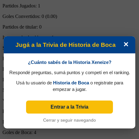
Partidos Jugados:
1
Goles Convertidos:
0 (0.00)
Partidos de titular:
0
Ingresos desde el banco:
1
×
Jugá a la Trivia de Historia de Boca
Suplente:
0
Partidos completos:
0
¿Cuánto sabés de la Historia Xeneize?
Expulsiones:
0
Respondé preguntas, sumá puntos y competí en el ranking.
Partidos reemplazado:
0
Usá tu usuario de
Historia de Boca
o registrate para
empezar a jugar.
Minutos Disputados:
11
Victorias:
1
Entrar a la Trivia
Empates:
0
Cerrar y seguir navegando
Derrotas:
0
Goles de Boca:
4