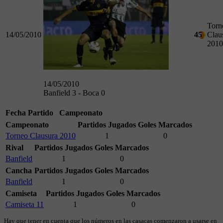
Torn
14/05/2010
45
Clau
2010
14/05/2010
Banfield 3 - Boca 0
Fecha
Partido
Campeonato
Campeonato
Partidos Jugados
Goles Marcados
Torneo Clausura 2010
1
0
Rival
Partidos Jugados
Goles Marcados
Banfield
1
0
Cancha
Partidos Jugados
Goles Marcados
Banfield
1
0
Camiseta
Partidos Jugados
Goles Marcados
Camiseta 11
1
0
Hay que tener en cuenta que los números en las casacas comenzaron a usarse en