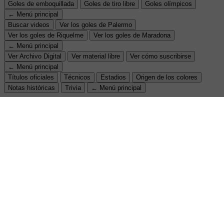
Goles de emboquillada
Goles de tiro libre
Goles olímpicos
← Menú principal
Buscar videos
Ver los goles de Palermo
Ver los goles de Riquelme
Ver los goles de Maradona
← Menú principal
Ver Archivo Digital
Ver material libre
Ver cómo suscribirse
← Menú principal
Títulos oficiales
Técnicos
Estadios
Origen de los colores
Notas históricas
Trivia
← Menú principal