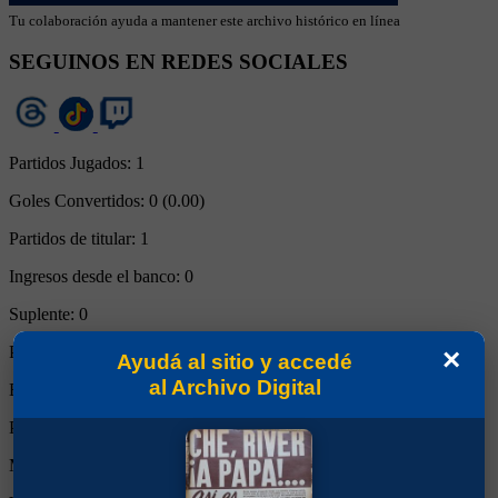
Tu colaboración ayuda a mantener este archivo histórico en línea
SEGUINOS EN REDES SOCIALES
Partidos Jugados:
1
Goles Convertidos:
0 (0.00)
Partidos de titular:
1
Ingresos desde el banco:
0
Suplente:
0
Partidos completos:
0
×
Ayudá al sitio y accedé
al Archivo Digital
Expulsiones:
0
Partidos reemplazado:
1
Minutos Disputados:
45