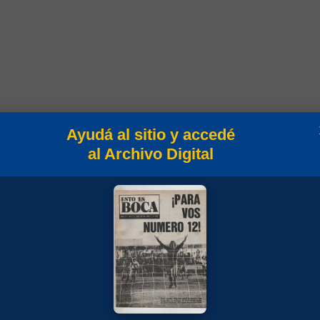
Ayudá al sitio y accedé
al Archivo Digital
Campeonato