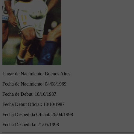
Lugar de Nacimiento:
Buenos Aires
Fecha de Nacimiento:
04/08/1969
Fecha de Debut:
18/10/1987
Fecha Debut Oficial:
18/10/1987
Fecha Despedida Oficial:
26/04/1998
Fecha Despedida:
21/05/1998