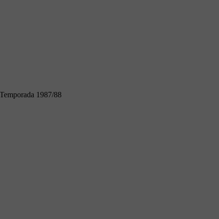
Temporada 1987/88