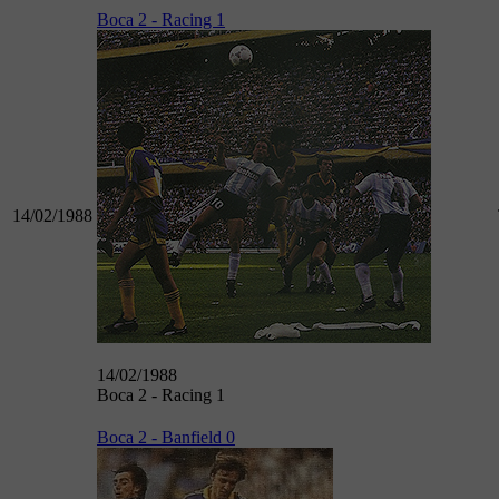
Boca 2 - Racing 1
14/02/1988
14/02/1988
Boca 2 - Racing 1
Boca 2 - Banfield 0