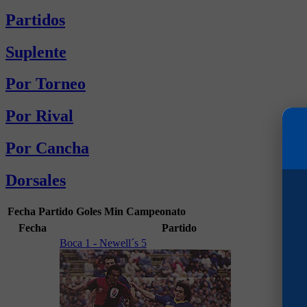
Partidos
Suplente
Por Torneo
Por Rival
Por Cancha
Dorsales
Fecha
Partido
Goles
Min
Campeonato
Fecha
Partido
Boca 1 - Newell´s 5