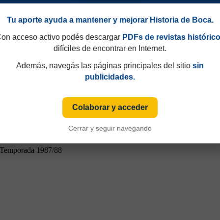
Temporada 1987/88
Tu aporte ayuda a mantener y mejorar Historia de Boca.
on acceso activo podés descargar
PDFs de revistas históric
difíciles de encontrar en Internet.
Además, navegás las páginas principales del sitio
sin
publicidades.
Colaborar y acceder
Cerrar y seguir navegando
Temporada 1987/88