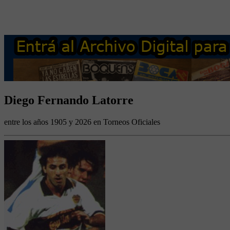
Diego Fernando Latorre
entre los años 1905 y 2026 en Torneos Oficiales