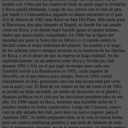
partido con Vélez por los cuartos de final, no pudo jugar la revancha
y Boca quedó eliminado. Luego de eso, estuvo con el club de gira
por Japón y Centroamérica, jugando su último encuentro en el país
el 6 de febrero de 1982 ante River en Mar Del Plata. Más tarde pasó
al Barcelona, dos años después al Napoli, en donde fue tan amado
como en Boca, y en donde logró hacerle ganar al equipo italiano,
títulos que nunca había conquistado. En 1986 fue la figura del
mundial que ganó la Selección en México y el mundo entero lo
declaró como el mejor futbolista del planeta. Su nombre a lo largo
de los ochenta estuvo siempre presente en la memoria de los hinchas
de Boca, y en el deseo de que su regreso se haga realidad. Se dio
espóradicamente, en un amistoso entre Boca y Sevilla (su club
durante 1992 y 93), en el que jugó un tiempo para cada uno.
También volvió a la Bombonera en 1993, como jugador de
Newell's, en el que estuvo poco tiempo. Pero en 1995 volvió
oficialmente al club, generando otra vez una locura total por verlo
con la azul y oro. El final de ese torneo no fue tal como el de 1981,
se perdió un título increíble, en medio de divisiones en el plantel y
disputas políticas en el club por las elecciones presidenciales de ese
año. En 1996 siguió en Boca, teniendo una increíble racha de 5
penales errados en forma consecutiva. Luego del Clausura, estuvo
casi un año alejado del club, pero tuvo un nuevo regreso, para el
Apertura 1997. Se había preparado bien, se lo veía en buena forma,
pero un control antidóping positivo y una serie de rumores de todo
tipo lo terminaron alejando, no de la mejor manera, un detalle menor