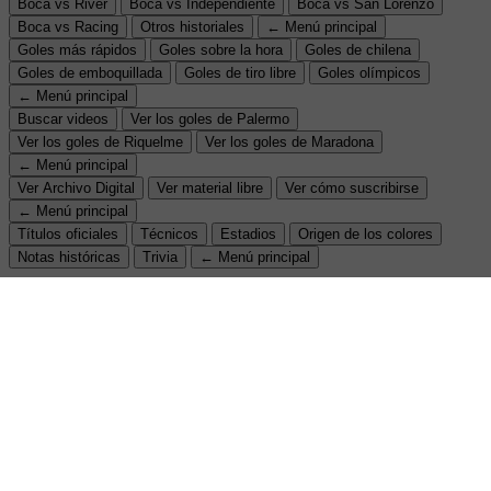
Boca vs River
Boca vs Independiente
Boca vs San Lorenzo
Boca vs Racing
Otros historiales
← Menú principal
Goles más rápidos
Goles sobre la hora
Goles de chilena
Goles de emboquillada
Goles de tiro libre
Goles olímpicos
← Menú principal
Buscar videos
Ver los goles de Palermo
Ver los goles de Riquelme
Ver los goles de Maradona
← Menú principal
Ver Archivo Digital
Ver material libre
Ver cómo suscribirse
← Menú principal
Títulos oficiales
Técnicos
Estadios
Origen de los colores
Notas históricas
Trivia
← Menú principal