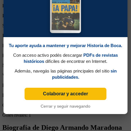
Partidos de titular:
1
Ingresos desde el banco:
0
Suplente:
0
Partidos completos:
1
Tu aporte ayuda a mantener y mejorar Historia de Boca.
Expulsiones:
0
Con acceso activo podés descargar
PDFs de revistas
Partidos reemplazado:
0
históricos
difíciles de encontrar en Internet.
Minutos Disputados:
90
Además, navegás las páginas principales del sitio
sin
Victorias:
0
publicidades.
Empates:
0
Colaborar y acceder
Derrotas:
1
Goles de Boca:
0
Cerrar y seguir navegando
Goles rivales:
1
Biografía de Diego Armando Maradona