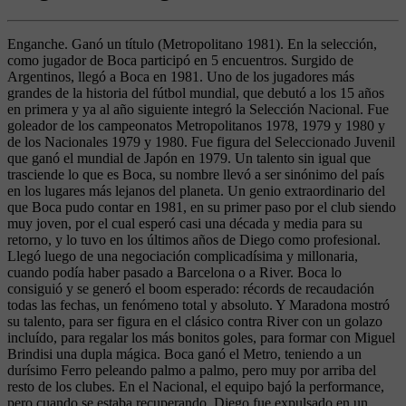
Enganche. Ganó un título (Metropolitano 1981). En la selección,
como jugador de Boca participó en 5 encuentros. Surgido de
Argentinos, llegó a Boca en 1981. Uno de los jugadores más
grandes de la historia del fútbol mundial, que debutó a los 15 años
en primera y ya al año siguiente integró la Selección Nacional. Fue
goleador de los campeonatos Metropolitanos 1978, 1979 y 1980 y
de los Nacionales 1979 y 1980. Fue figura del Seleccionado Juvenil
que ganó el mundial de Japón en 1979. Un talento sin igual que
trasciende lo que es Boca, su nombre llevó a ser sinónimo del país
en los lugares más lejanos del planeta. Un genio extraordinario del
que Boca pudo contar en 1981, en su primer paso por el club siendo
muy joven, por el cual esperó casi una década y media para su
retorno, y lo tuvo en los últimos años de Diego como profesional.
Llegó luego de una negociación complicadísima y millonaria,
cuando podía haber pasado a Barcelona o a River. Boca lo
consiguió y se generó el boom esperado: récords de recaudación
todas las fechas, un fenómeno total y absoluto. Y Maradona mostró
su talento, para ser figura en el clásico contra River con un golazo
incluído, para regalar los más bonitos goles, para formar con Miguel
Brindisi una dupla mágica. Boca ganó el Metro, teniendo a un
durísimo Ferro peleando palmo a palmo, pero muy por arriba del
resto de los clubes. En el Nacional, el equipo bajó la performance,
pero cuando se estaba recuperando, Diego fue expulsado en un