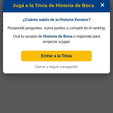
×
Tucumán que le valió el campeonato al equipo de Tabárez y el fin
Jugá a la Trivia de Historia de Boca
de una sequía de 11 años sin títulos locales. A pesar de ese hecho, no
pudo afirmarse y se fue a Belgrano, en donde sería verdugo de
Boca, al convertir él en una victoria cordobesa por 1-0 en 1994.
¿Cuánto sabés de la Historia Xeneize?
Continuó su carrera en Universitario de Córdoba, Nueva Chicago,
Huracán de San Rafael, Estudiantes de Río Cuarto, Temuco de
Respondé preguntas, sumá puntos y competí en el ranking.
Chile y Melgar de Perú
Usá tu usuario de
Historia de Boca
o registrate para
empezar a jugar.
Entrar a la Trivia
Cerrar y seguir navegando