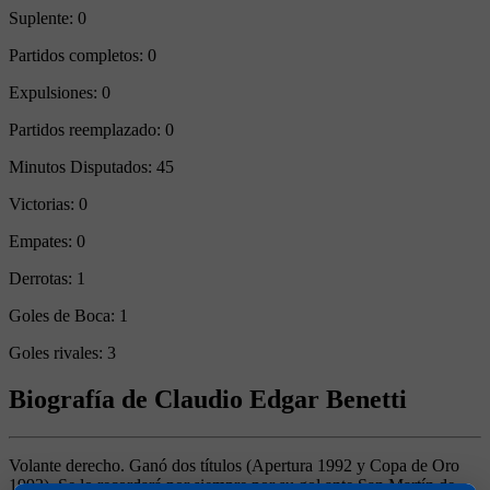
Suplente:
0
Partidos completos:
0
Expulsiones:
0
Partidos reemplazado:
0
Minutos Disputados:
45
Victorias:
0
Empates:
0
Derrotas:
1
Goles de Boca:
1
Goles rivales:
3
Biografía de Claudio Edgar Benetti
Volante derecho. Ganó dos títulos (Apertura 1992 y Copa de Oro
1993). Se lo recordará por siempre por su gol ante San Martín de