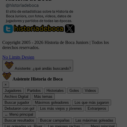
Copyright 2005 - 2026 Historia de Boca Juniors | Todos los
derechos reservados.
No Limits Design
Asistente: ¿qué andás buscando?
Asistente Historia de Boca
×
Jugadores
Partidos
Historiales
Goles
Videos
Archivo Digital
Más temas
Buscar jugador
Máximos goleadores
Los que más jugaron
Debutaron con gol
Los más viejos y jóvenes
Extranjeros
← Menú principal
Buscar resultados
Buscar campañas
Las máximas goleadas
Las goleadas vs. River
Las mejores rachas
← Menú principal