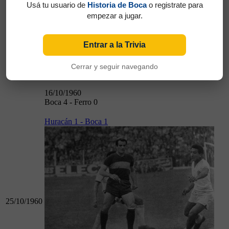
Usá tu usuario de
Historia de Boca
o registrate para
empezar a jugar.
16/10/1960
Entrar a la Trivia
Cerrar y seguir navegando
16/10/1960
Boca 4 - Ferro 0
Huracán 1 - Boca 1
25/10/1960