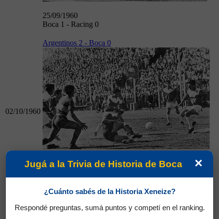
25/09/1960
Boca 1 - Racing 0
Argentinos 2 - Boca 0
02/10/1960
×
Jugá a la Trivia de Historia de Boca
02/10/1960
Argentinos 2 - Boca 0
Boca 4 - Ferro 0
¿Cuánto sabés de la Historia Xeneize?
Respondé preguntas, sumá puntos y competí en el ranking.