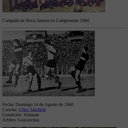
Campaña de Boca Juniors en Campeonato 1960
Fecha:
Domingo 14 de Agosto de 1960
Cancha:
Vélez Sársfield
Condición:
Visitante
Arbitro:
Goicoechea