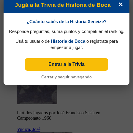
×
Jugá a la Trivia de Historia de Boca
Partidos jugados por Paulo Angelo Valentim
en Campeonato 1960
¿Cuánto sabés de la Historia Xeneize?
Sasía, José Francisco
Respondé preguntas, sumá puntos y competí en el ranking.
Usá tu usuario de
Historia de Boca
o registrate para
empezar a jugar.
Entrar a la Trivia
Cerrar y seguir navegando
Partidos jugados por José Francisco Sasía en
Campeonato 1960
Yudica, José