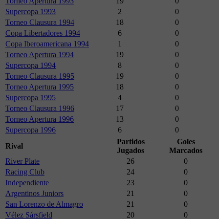
Torneo Apertura 1993
19
0
Supercopa 1993
2
0
Torneo Clausura 1994
18
0
Copa Libertadores 1994
6
0
Copa Iberoamericana 1994
1
0
Torneo Apertura 1994
19
0
Supercopa 1994
8
0
Torneo Clausura 1995
19
0
Torneo Apertura 1995
18
0
Supercopa 1995
4
0
Torneo Clausura 1996
17
0
Torneo Apertura 1996
13
0
Supercopa 1996
6
0
Partidos
Goles
Rival
Jugados
Marcados
River Plate
26
0
Racing Club
24
0
Independiente
23
0
Argentinos Juniors
21
0
San Lorenzo de Almagro
21
0
Vélez Sársfield
20
0