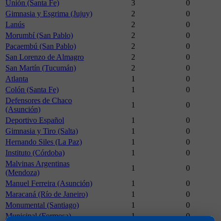
Unión (Santa Fe)
3
0
Gimnasia y Esgrima (Jujuy)
2
0
Lanús
2
0
Morumbí (San Pablo)
2
0
Pacaembú (San Pablo)
2
0
San Lorenzo de Almagro
2
0
San Martín (Tucumán)
2
0
Atlanta
1
0
Colón (Santa Fe)
1
0
Defensores de Chaco
1
0
(Asunción)
Deportivo Español
1
0
Gimnasia y Tiro (Salta)
1
0
Hernando Siles (La Paz)
1
0
Instituto (Córdoba)
1
0
Malvinas Argentinas
1
0
(Mendoza)
Manuel Ferreira (Asunción)
1
0
Maracaná (Río de Janeiro)
1
0
Monumental (Santiago)
1
0
Municipal (Formosa)
1
0