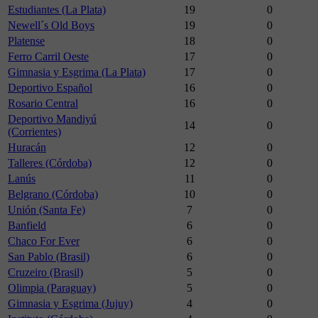
Estudiantes (La Plata)
19
0
Newell´s Old Boys
19
0
Platense
18
0
Ferro Carril Oeste
17
0
Gimnasia y Esgrima (La Plata)
17
0
Deportivo Español
16
0
Rosario Central
16
0
Deportivo Mandiyú
14
0
(Corrientes)
Huracán
12
0
Talleres (Córdoba)
12
0
Lanús
11
0
Belgrano (Córdoba)
10
0
Unión (Santa Fe)
7
0
Banfield
6
0
Chaco For Ever
6
0
San Pablo (Brasil)
6
0
Cruzeiro (Brasil)
5
0
Olimpia (Paraguay)
5
0
Gimnasia y Esgrima (Jujuy)
4
0