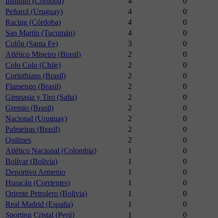
Instituto (Córdoba)
4
0
Peñarol (Uruguay)
4
0
Racing (Córdoba)
4
0
San Martín (Tucumán)
4
0
Colón (Santa Fe)
3
0
Atlético Mineiro (Brasil)
2
0
Colo Colo (Chile)
2
0
Corinthians (Brasil)
2
0
Flamengo (Brasil)
2
0
Gimnasia y Tiro (Salta)
2
0
Gremio (Brasil)
2
0
Nacional (Uruguay)
2
0
Palmeiras (Brasil)
2
0
Quilmes
2
0
Atlético Nacional (Colombia)
1
0
Bolívar (Bolivia)
1
0
Deportivo Armenio
1
0
Huracán (Corrientes)
1
0
Oriente Petrolero (Bolivia)
1
0
Real Madrid (España)
1
0
Sporting Cristal (Perú)
1
0