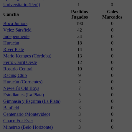
Universitario (Perú)
1
0
Partidos
Goles
Cancha
Jugados
Marcados
Boca Juniors
190
0
Vélez Sársfield
42
0
Independiente
24
0
Huracán
18
0
River Plate
14
0
Mario Kempes (Córdoba)
13
0
Ferro Carril Oeste
12
0
Rosario Central
10
0
Racing Club
9
0
Huracán (Corrientes)
7
0
Newell´s Old Boys
7
0
Estudiantes (La Plata)
5
0
Gimnasia y Esgrima (La Plata)
5
0
Banfield
3
0
Centenario (Montevideo)
3
0
Chaco For Ever
3
0
Mineirao (Belo Horizonte)
3
0