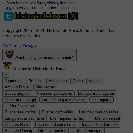
Copyright 2005 - 2026 Historia de Boca Juniors | Todos los
derechos reservados.
No Limits Design
Asistente: ¿qué andás buscando?
Asistente Historia de Boca
×
Jugadores
Partidos
Historiales
Goles
Videos
Archivo Digital
Más temas
Buscar jugador
Máximos goleadores
Los que más jugaron
Debutaron con gol
Los más viejos y jóvenes
Extranjeros
← Menú principal
Buscar resultados
Buscar campañas
Las máximas goleadas
Las goleadas vs. River
Las mejores rachas
← Menú principal
Boca vs River
Boca vs Independiente
Boca vs San Lorenzo
Boca vs Racing
Otros historiales
← Menú principal