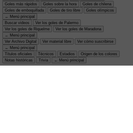
Goles más rápidos
Goles sobre la hora
Goles de chilena
Goles de emboquillada
Goles de tiro libre
Goles olímpicos
← Menú principal
Buscar videos
Ver los goles de Palermo
Ver los goles de Riquelme
Ver los goles de Maradona
← Menú principal
Ver Archivo Digital
Ver material libre
Ver cómo suscribirse
← Menú principal
Títulos oficiales
Técnicos
Estadios
Origen de los colores
Notas históricas
Trivia
← Menú principal