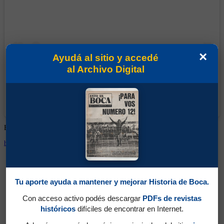
×
Ayudá al sitio y accedé
al Archivo Digital
Una publicación compartida de Coleccion Azul Y Oro (@coleccionazulyoro)
Buzo usado por Navarro Montoya en el Torneo Clausura 1994
https://www.instagram.com/coleccionazulyoro
Tu aporte ayuda a mantener y mejorar Historia de Boca.
Con acceso activo podés descargar
PDFs de revistas
históricos
difíciles de encontrar en Internet.