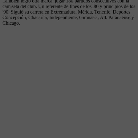
También logró otra marca: jugar 180 partidos consecutivos con la
camiseta del club. Un referente de fines de los '80 y principios de los
'90. Siguió su carrera en Extremadura, Mérida, Tenerife, Deportes
Concepción, Chacarita, Independiente, Gimnasia, Atl. Paranaense y
Chicago.