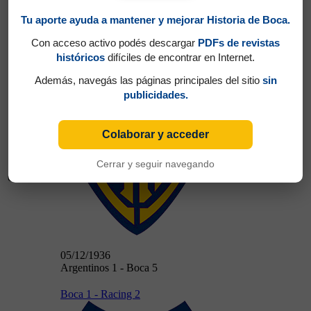
Tu aporte ayuda a mantener y mejorar Historia de Boca.
29/11/1936
Con acceso activo podés descargar
PDFs de revistas
Boca 4 - Chacarita 0
históricos
difíciles de encontrar en Internet.
Argentinos 1 - Boca 5
Además, navegás las páginas principales del sitio
sin
publicidades.
Colaborar y acceder
Cerrar y seguir navegando
05/12/1936
05/12/1936
Argentinos 1 - Boca 5
Boca 1 - Racing 2