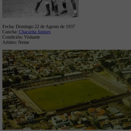
Fecha:
Domingo 22 de Agosto de 1937
Cancha:
Chacarita Juniors
Condición:
Visitante
Arbitro:
Neme