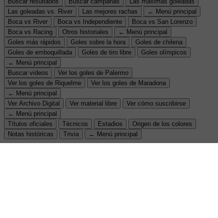
Buscar resultados
Buscar campañas
Las máximas goleadas
Las goleadas vs. River
Las mejores rachas
← Menú principal
Boca vs River
Boca vs Independiente
Boca vs San Lorenzo
Boca vs Racing
Otros historiales
← Menú principal
Goles más rápidos
Goles sobre la hora
Goles de chilena
Goles de emboquillada
Goles de tiro libre
Goles olímpicos
← Menú principal
Buscar videos
Ver los goles de Palermo
Ver los goles de Riquelme
Ver los goles de Maradona
← Menú principal
Ver Archivo Digital
Ver material libre
Ver cómo suscribirse
← Menú principal
Títulos oficiales
Técnicos
Estadios
Origen de los colores
Notas históricas
Trivia
← Menú principal