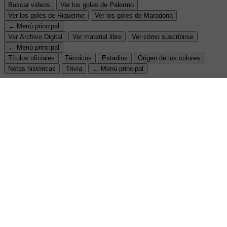
Buscar videos
Ver los goles de Palermo
Ver los goles de Riquelme
Ver los goles de Maradona
← Menú principal
Ver Archivo Digital
Ver material libre
Ver cómo suscribirse
← Menú principal
Títulos oficiales
Técnicos
Estadios
Origen de los colores
Notas históricas
Trivia
← Menú principal