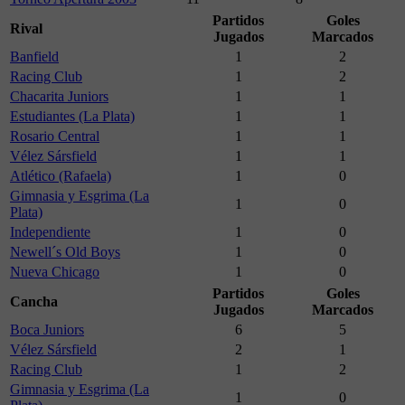
Partidos
Goles
Rival
Jugados
Marcados
Banfield
1
2
Racing Club
1
2
Chacarita Juniors
1
1
Estudiantes (La Plata)
1
1
Rosario Central
1
1
Vélez Sársfield
1
1
Atlético (Rafaela)
1
0
Gimnasia y Esgrima (La
1
0
Plata)
Independiente
1
0
Newell´s Old Boys
1
0
Nueva Chicago
1
0
Partidos
Goles
Cancha
Jugados
Marcados
Boca Juniors
6
5
Vélez Sársfield
2
1
Racing Club
1
2
Gimnasia y Esgrima (La
1
0