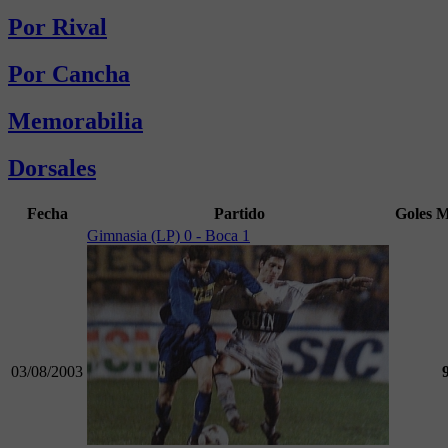
Por Rival
Por Cancha
Memorabilia
Dorsales
Fecha
Partido
Goles
M
Gimnasia (LP) 0 - Boca 1
03/08/2003