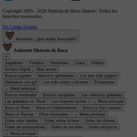
Copyright 2005 - 2026 Historia de Boca Juniors | Todos los
derechos reservados.
No Limits Design
Asistente: ¿qué andás buscando?
Asistente Historia de Boca
×
Jugadores
Partidos
Historiales
Goles
Videos
Archivo Digital
Más temas
Buscar jugador
Máximos goleadores
Los que más jugaron
Debutaron con gol
Los más viejos y jóvenes
Extranjeros
← Menú principal
Buscar resultados
Buscar campañas
Las máximas goleadas
Las goleadas vs. River
Las mejores rachas
← Menú principal
Boca vs River
Boca vs Independiente
Boca vs San Lorenzo
Boca vs Racing
Otros historiales
← Menú principal
Goles más rápidos
Goles sobre la hora
Goles de chilena
Goles de emboquillada
Goles de tiro libre
Goles olímpicos
← Menú principal