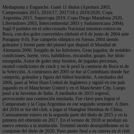
Mediapunta y Enganche. Ganó 11 títulos (Apertura 2003,
Campeonatos 2015, 2016/17, 2017/18 y 2019/2020, Copa
Argentina 2015, Supercopa 2019, Copa Diego Maradona 2020,
Libertadores 2003, Intercontinental 2003 y Sudamericana 2004).
Jugó 9 partidos en el seleccionado Nacional mientras estuvo en
Boca, con dos goles convertidos (debutó el 6 de junio de 2004 ante
Paraguay 0-0). Fue campeón olímpico en Atenas 2004 siendo
goleador y formó parte del plantel que disputó el Mundial de
Alemania 2006. Surgido de las Inferiores. Gran jugador, de notables
condiciones, fuerte, vivo, habilidoso, encarador, guapo, fue ídolo
enseguida. Autor de goles muy bonitos, de jugadas preciosas,
mostró condiciones de crack y no le pesó la camiseta de Boca ni de
la Selección. A comienzos del 2005 se fue al Corinthians donde fue
campeón, goleador y figura del fútbol brasileño. A mediados del
2006, pasó al West Ham United de Inglaterra y siguió en ese país
jugando en el Manchester United y en el Manchester City. Luego
pasó a la Juventus de Italia. A mediados de 2015 regresó,
provocando una conmoción inusitada. Fue clave para lograr el
Campeonato y la Copa Argentina en ese segundo semestre. A fines
del 2016 se fue del club, a jugar al Shanghai Shenhua de China.
Curiosamente estuvo en la segunda parte del título de 2015 y en la
primera del obtenido en 2017. En el verano de 2018 se produjo un
nuevo retorno a la institución. Terminó siendo desequilibrante en la
conquista del título de 2020. Puso punto final a su carrera en el club