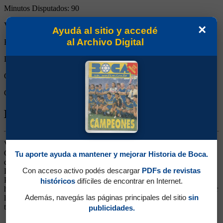
Minutos Disputados:
90
Victorias:
0
×
Ayudá al sitio y accedé
al Archivo Digital
Empates:
1
Derrotas:
0
Goles de Boca:
1
Goles rivales:
1
Biografía de Blas Armando Giunta
Volante Central. Ganó 4 títulos (Supercopa 1989, Recopa 1990,
Copa Máster 1992 y Apertura 1992). Integró la Selección Argentina
Tu aporte ayuda a mantener y mejorar Historia de Boca.
que ganó la Copa América 1991, disputando en total 7 partidos.
Con acceso activo podés descargar
PDFs de revistas
Llegó desde el Murcia de España, luego de jugar en San Lorenzo y
Platense. Un mediocampista aguerrido, emparentado con el juego
históricos
difíciles de encontrar en Internet.
histórico de Boca, lucha, entrega, garra, fuerza, fue muy querido por
Además, navegás las páginas principales del sitio
sin
la gente por ese motivo. En 1993 el técnico Habbeger decide no
tenerlo en cuenta y se va al Toluca mexicano. Regresó en 1995.
publicidades.