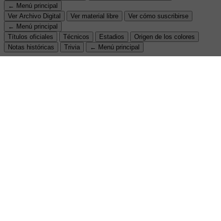
← Menú principal
Ver Archivo Digital
Ver material libre
Ver cómo suscribirse
← Menú principal
Títulos oficiales
Técnicos
Estadios
Origen de los colores
Notas históricas
Trivia
← Menú principal