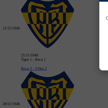
C
21/11/1948
21/11/1948
Tigre 1 - Boca 1
Boca 3 - Vélez 2
28/11/1948