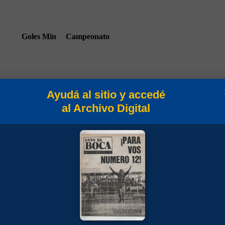
Goles
Min
Campeonato
Ayudá al sitio y accedé
al Archivo Digital
(1)
90
Campeonato 1948