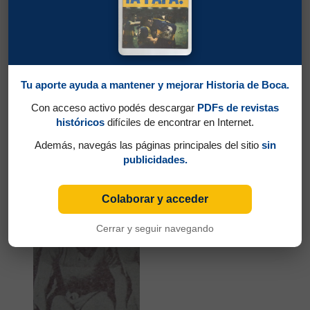
Tu aporte ayuda a mantener y mejorar Historia de Boca.
Con acceso activo podés descargar
PDFs de revistas
históricos
difíciles de encontrar en Internet.
Partidos jugados por Rinaldo Fioramonte Martino
Además, navegás las páginas principales del sitio
sin
en Campeonato 1951
publicidades.
Martínez, Alfredo Raúl
Colaborar y acceder
Cerrar y seguir navegando