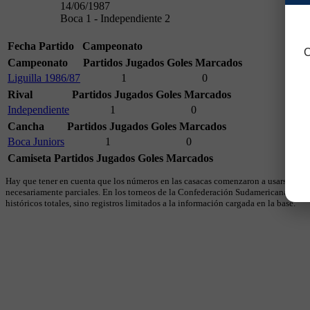
14/06/1987
Boca 1 - Independiente 2
Fecha
Partido
Campeonato
C
Campeonato
Partidos Jugados
Goles Marcados
Liguilla 1986/87
1
0
Rival
Partidos Jugados
Goles Marcados
Independiente
1
0
Cancha
Partidos Jugados
Goles Marcados
Boca Juniors
1
0
Camiseta
Partidos Jugados
Goles Marcados
Hay que tener en cuenta que los números en las casacas comenzaron a usarse en 19
necesariamente parciales. En los torneos de la Confederación Sudamericana se util
históricos totales, sino registros limitados a la información cargada en la base.