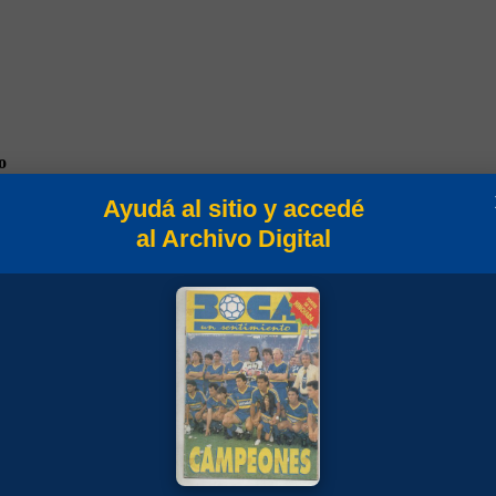
o
Ayudá al sitio y accedé
al Archivo Digital
/87