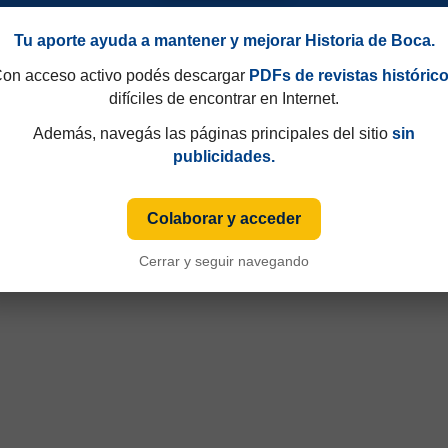
Tu aporte ayuda a mantener y mejorar Historia de Boca.
on acceso activo podés descargar
PDFs de revistas históric
difíciles de encontrar en Internet.
Además, navegás las páginas principales del sitio
sin
publicidades.
Colaborar y acceder
Cerrar y seguir navegando
49 y que hasta 1997 eran consecutivos, no fijos. Esa información aparecía sólo de
iza numeración fija desde sus primeras ediciones y, cuando ese dato está disponible