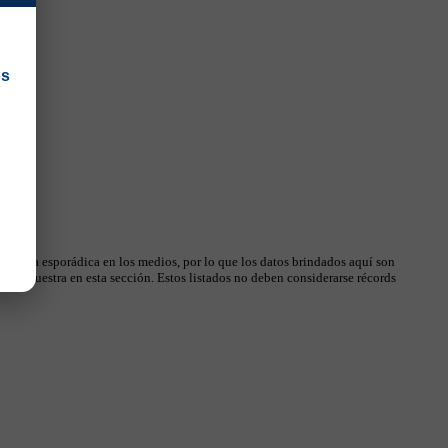
os
 manera esporádica en los medios, por lo que los datos brindados aquí son
, se muestra en esta sección. Estos listados no deben considerarse récords