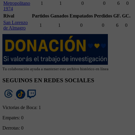
Metropolitano
1
1
0
0
6
0
1974
Rival
Partidos
Ganados
Empatados
Perdidos
GF.
GC.
San Lorenzo
1
1
0
0
6
0
de Almagro
Tu colaboración ayuda a mantener este archivo histórico en línea
SEGUINOS EN REDES SOCIALES
Victorias de Boca:
1
Empates:
0
Derrotas:
0