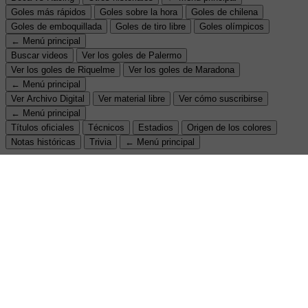
Goles más rápidos
Goles sobre la hora
Goles de chilena
Goles de emboquillada
Goles de tiro libre
Goles olímpicos
← Menú principal
Buscar videos
Ver los goles de Palermo
Ver los goles de Riquelme
Ver los goles de Maradona
← Menú principal
Ver Archivo Digital
Ver material libre
Ver cómo suscribirse
← Menú principal
Títulos oficiales
Técnicos
Estadios
Origen de los colores
Notas históricas
Trivia
← Menú principal