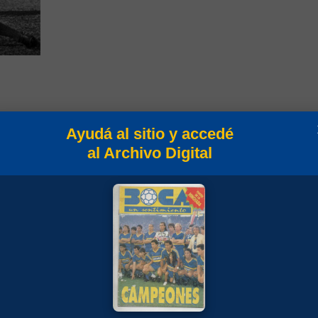
C.
Ayudá al sitio y accedé
C.
al Archivo Digital
4