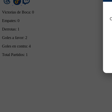
Victorias de Boca:
0
C
Empates:
0
Derrotas:
1
Goles a favor:
2
Goles en contra:
4
Total Partidos:
1