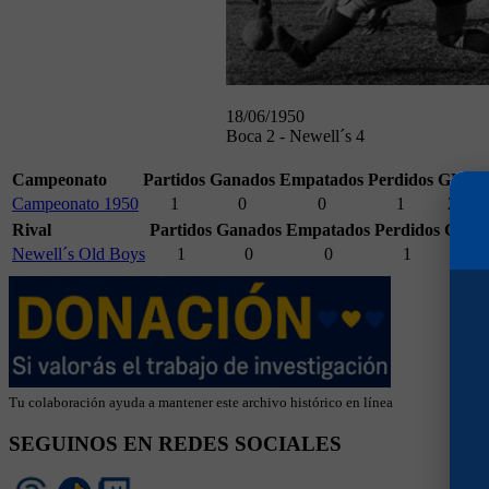
18/06/1950
Boca 2 - Newell´s 4
Campeonato
Partidos
Ganados
Empatados
Perdidos
GF.
G
Campeonato 1950
1
0
0
1
2
4
Rival
Partidos
Ganados
Empatados
Perdidos
GF.
G
Newell´s Old Boys
1
0
0
1
2
Tu colaboración ayuda a mantener este archivo histórico en línea
SEGUINOS EN REDES SOCIALES