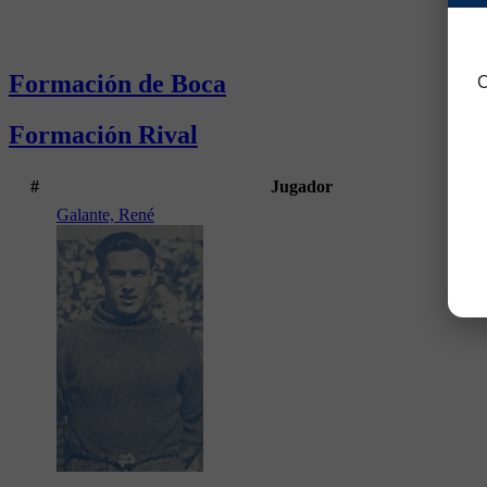
Formación de Boca
C
Formación Rival
#
Jugador
Galante, René