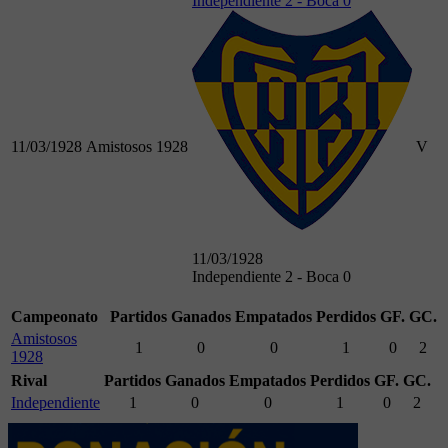
Independiente 2 - Boca 0
11/03/1928
Amistosos 1928
V
11/03/1928
Independiente 2 - Boca 0
Campeonato
Partidos
Ganados
Empatados
Perdidos
GF.
GC.
Amistosos
1
0
0
1
0
2
1928
Rival
Partidos
Ganados
Empatados
Perdidos
GF.
GC.
Independiente
1
0
0
1
0
2