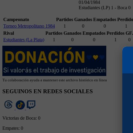
01/04/1984
Estudiantes (LP) 1 - Boca 0
Campeonato
Partidos
Ganados
Empatados
Perdido
Torneo Metropolitano 1984
1
0
0
1
Rival
Partidos
Ganados
Empatados
Perdidos
GF.
Estudiantes (La Plata)
1
0
0
1
0
Tu colaboración ayuda a mantener este archivo histórico en línea
SEGUINOS EN REDES SOCIALES
Victorias de Boca:
0
Empates:
0