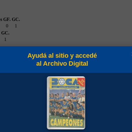
s
GF.
GC.
0
1
GC.
1
Ayudá al sitio y accedé
al Archivo Digital