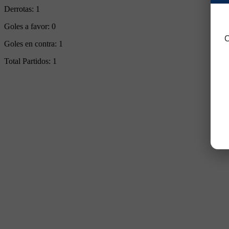
Derrotas:
1
Goles a favor:
0
C
Goles en contra:
1
Total Partidos:
1