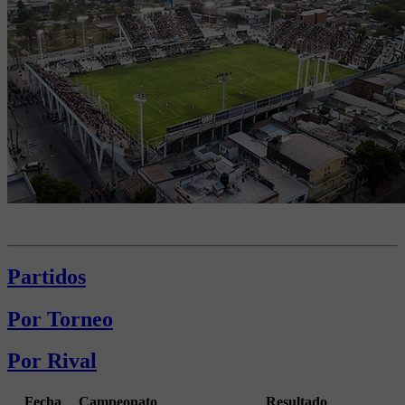
Partidos
Por Torneo
Por Rival
Fecha
Campeonato
Resultado