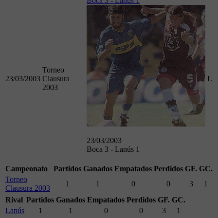
Boca 3 - Lanús 1
Torneo
23/03/2003
Clausura
L
2003
23/03/2003
Boca 3 - Lanús 1
Campeonato
Partidos
Ganados
Empatados
Perdidos
GF.
GC.
Torneo
1
1
0
0
3
1
Clausura 2003
Rival
Partidos
Ganados
Empatados
Perdidos
GF.
GC.
Lanús
1
1
0
0
3
1