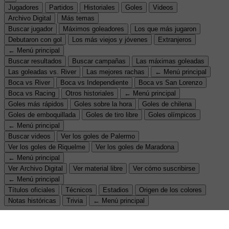
Jugadores
Partidos
Historiales
Goles
Videos
Archivo Digital
Más temas
Buscar jugador
Máximos goleadores
Los que más jugaron
Debutaron con gol
Los más viejos y jóvenes
Extranjeros
← Menú principal
Buscar resultados
Buscar campañas
Las máximas goleadas
Las goleadas vs. River
Las mejores rachas
← Menú principal
Boca vs River
Boca vs Independiente
Boca vs San Lorenzo
Boca vs Racing
Otros historiales
← Menú principal
Goles más rápidos
Goles sobre la hora
Goles de chilena
Goles de emboquillada
Goles de tiro libre
Goles olímpicos
← Menú principal
Buscar videos
Ver los goles de Palermo
Ver los goles de Riquelme
Ver los goles de Maradona
← Menú principal
Ver Archivo Digital
Ver material libre
Ver cómo suscribirse
← Menú principal
Títulos oficiales
Técnicos
Estadios
Origen de los colores
Notas históricas
Trivia
← Menú principal