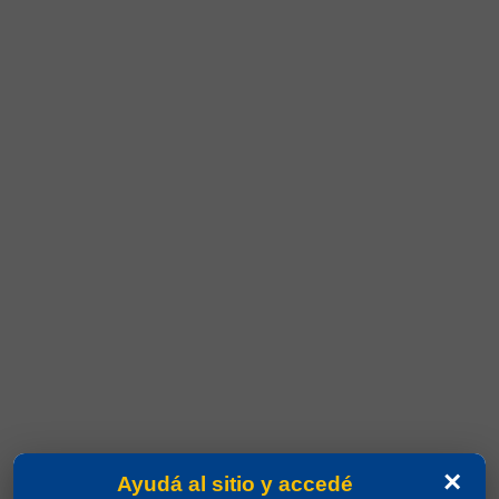
×
Ayudá al sitio y accedé