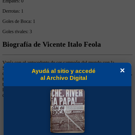
Empates:
0
Derrotas:
1
Goles de Boca:
1
Goles rivales:
3
Biografía de Vicente Italo Feola
Venía con el antecedente de ser campeón del mundo con la
Selección de Brasil en 1958. Lo trajo Alberto J. Armando, en medio
×
Ayudá al sitio y accedé
de la época del "fútbol espectáculo". No aportó nada revolucionario,
al Archivo Digital
tampoco era estudioso, ni era uno de los llamados "técnicos
trabajadores". Su aporte fue al pedir a Orlando como refuerzo para
la defensa. Una de las cosas que se recordaban de él, era cuando se
quedaba dormido en los entrenamientos.