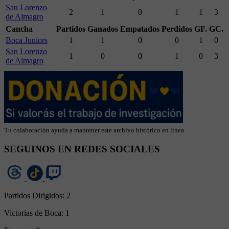
San Lorenzo
2
1
0
1
1
3
de Almagro
Cancha
Partidos
Ganados
Empatados
Perdidos
GF.
GC.
Boca Juniors
1
1
0
0
1
0
San Lorenzo
1
0
0
1
0
3
de Almagro
Tu colaboración ayuda a mantener este archivo histórico en línea
SEGUINOS EN REDES SOCIALES
Partidos Dirigidos:
2
Victorias de Boca:
1