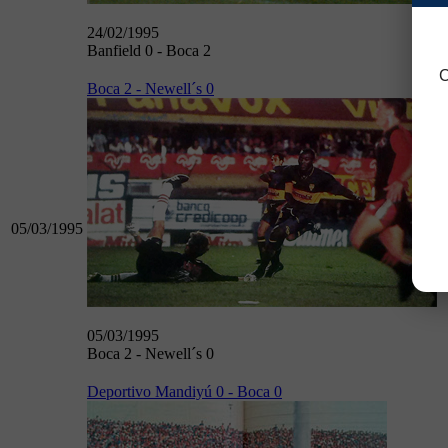
24/02/1995
Banfield 0 - Boca 2
C
Boca 2 - Newell´s 0
05/03/1995
05/03/1995
Boca 2 - Newell´s 0
Deportivo Mandiyú 0 - Boca 0