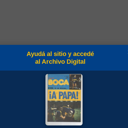
Campeonato
Ayudá al sitio y accedé
al Archivo Digital
Torneo Clausura 1995