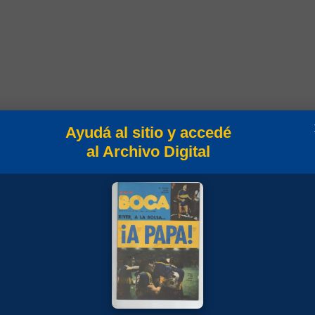
Ayudá al sitio y accedé
al Archivo Digital
mpeonato