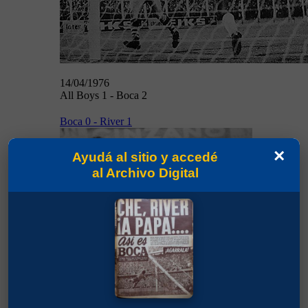
14/04/1976
All Boys 1 - Boca 2
Boca 0 - River 1
×
Ayudá al sitio y accedé
al Archivo Digital
18/04/1976