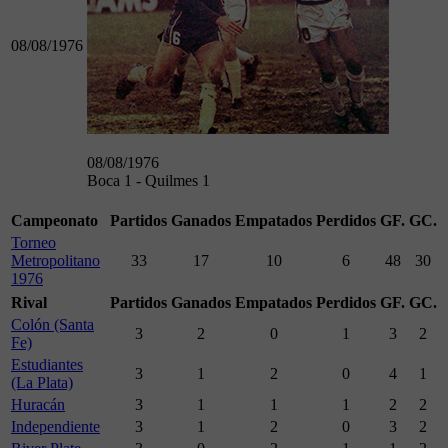
08/08/1976
08/08/1976
Boca 1 - Quilmes 1
Campeonato
Partidos
Ganados
Empatados
Perdidos
GF.
GC.
Torneo
Metropolitano
33
17
10
6
48
30
1976
Rival
Partidos
Ganados
Empatados
Perdidos
GF.
GC.
Colón (Santa
3
2
0
1
3
2
Fe)
Estudiantes
3
1
2
0
4
1
(La Plata)
Huracán
3
1
1
1
2
2
Independiente
3
1
2
0
3
2