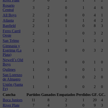
River Plate
3
0
2
1
1
2
Rosario
3
2
0
1
4
6
Central
All Boys
2
2
0
0
4
1
Atlanta
2
1
0
1
4
2
Banfield
2
1
1
0
8
3
Ferro Carril
2
1
1
0
3
2
Oeste
San Telmo
2
1
0
1
3
4
Gimnasia y
Esgrima (La
1
1
0
0
3
2
Plata)
Newell´s Old
1
1
0
0
1
0
Boys
Quilmes
1
0
1
0
1
1
San Lorenzo
1
1
0
0
2
0
de Almagro
Unión (Santa
1
1
0
0
2
0
Fe)
Cancha
Partidos
Ganados
Empatados
Perdidos
GF.
GC.
Boca Juniors
11
8
2
1
20
4
River Plate
7
4
3
0
9
3