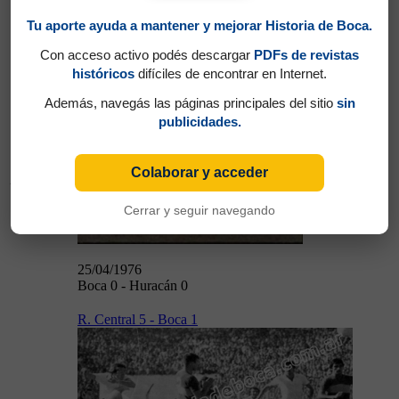
18/04/1976
Tu aporte ayuda a mantener y mejorar Historia de Boca.
Boca 0 - River 1
Con acceso activo podés descargar
PDFs de revistas
Boca 0 - Huracán 0
históricos
difíciles de encontrar en Internet.
Además, navegás las páginas principales del sitio
sin
publicidades.
Colaborar y acceder
25/04/1976
Cerrar y seguir navegando
25/04/1976
Boca 0 - Huracán 0
R. Central 5 - Boca 1