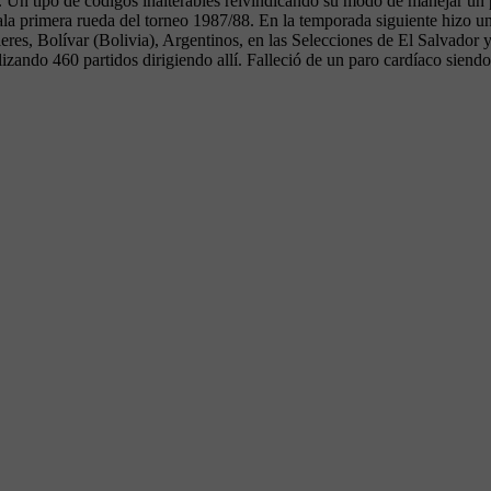
n tipo de códigos inalterables reivindicando su modo de manejar un pl
a primera rueda del torneo 1987/88. En la temporada siguiente hizo un
res, Bolívar (Bolivia), Argentinos, en las Selecciones de El Salvador y
alizando 460 partidos dirigiendo allí. Falleció de un paro cardíaco sien