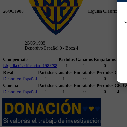
26/06/1988
Liguilla Clasificació
C
26/06/1988
Deportivo Español 0 - Boca 4
Campeonato
Partidos
Ganados
Empatados
Perd
Liguilla Clasificación 1987/88
1
1
0
0
Rival
Partidos
Ganados
Empatados
Perdidos
GF.
G
Deportivo Español
1
1
0
0
4
Cancha
Partidos
Ganados
Empatados
Perdidos
GF.
G
Deportivo Español
1
1
0
0
4