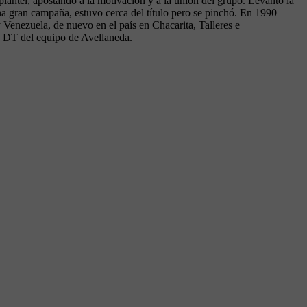
antel, apostando a la motivación y a la unión del grupo. Levantó la
a gran campaña, estuvo cerca del título pero se pinchó. En 1990
 Venezuela, de nuevo en el país en Chacarita, Talleres e
do DT del equipo de Avellaneda.