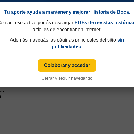
n 1987/88
Tu aporte ayuda a mantener y mejorar Historia de Boca.
on acceso activo podés descargar
PDFs de revistas históric
difíciles de encontrar en Internet.
Además, navegás las páginas principales del sitio
sin
publicidades.
idos
GF.
GC.
Colaborar y acceder
4
0
C.
Cerrar y seguir navegando
0
C.
0