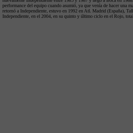
nuevamente Independiente entre 1985 y 1987 y llegó a Boca en 1988. U
performance del equipo cuando asumió, ya que venía de hacer una mal
retornó a Independiente, estuvo en 1992 en Atl. Madrid (España), Talle
Independiente, en el 2004, en su quinto y último ciclo en el Rojo, tot