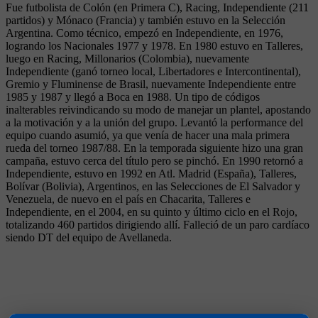
Fue futbolista de Colón (en Primera C), Racing, Independiente (211
partidos) y Mónaco (Francia) y también estuvo en la Selección
Argentina. Como técnico, empezó en Independiente, en 1976,
logrando los Nacionales 1977 y 1978. En 1980 estuvo en Talleres,
luego en Racing, Millonarios (Colombia), nuevamente
Independiente (ganó torneo local, Libertadores e Intercontinental),
Gremio y Fluminense de Brasil, nuevamente Independiente entre
1985 y 1987 y llegó a Boca en 1988. Un tipo de códigos
inalterables reivindicando su modo de manejar un plantel, apostando
a la motivación y a la unión del grupo. Levantó la performance del
equipo cuando asumió, ya que venía de hacer una mala primera
rueda del torneo 1987/88. En la temporada siguiente hizo una gran
campaña, estuvo cerca del título pero se pinchó. En 1990 retornó a
Independiente, estuvo en 1992 en Atl. Madrid (España), Talleres,
Bolívar (Bolivia), Argentinos, en las Selecciones de El Salvador y
Venezuela, de nuevo en el país en Chacarita, Talleres e
Independiente, en el 2004, en su quinto y último ciclo en el Rojo,
totalizando 460 partidos dirigiendo allí. Falleció de un paro cardíaco
siendo DT del equipo de Avellaneda.