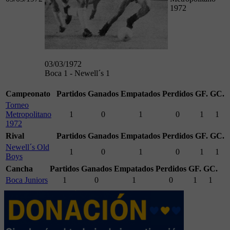
1972
03/03/1972
Boca 1 - Newell´s 1
Campeonato
Partidos
Ganados
Empatados
Perdidos
GF.
GC.
Torneo
Metropolitano
1
0
1
0
1
1
1972
Rival
Partidos
Ganados
Empatados
Perdidos
GF.
GC.
Newell´s Old
1
0
1
0
1
1
Boys
Cancha
Partidos
Ganados
Empatados
Perdidos
GF.
GC.
Boca Juniors
1
0
1
0
1
1