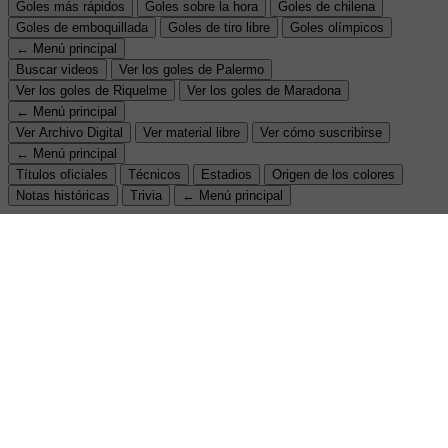
Goles más rápidos
Goles sobre la hora
Goles de chilena
Goles de emboquillada
Goles de tiro libre
Goles olímpicos
← Menú principal
Buscar videos
Ver los goles de Palermo
Ver los goles de Riquelme
Ver los goles de Maradona
← Menú principal
Ver Archivo Digital
Ver material libre
Ver cómo suscribirse
← Menú principal
Títulos oficiales
Técnicos
Estadios
Origen de los colores
Notas históricas
Trivia
← Menú principal