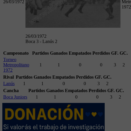
26/03/1972
Metr
1972
26/03/1972
Boca 3 - Lanús 2
Campeonato
Partidos
Ganados
Empatados
Perdidos
GF.
GC.
Torneo
Metropolitano
1
1
0
0
3
2
1972
Rival
Partidos
Ganados
Empatados
Perdidos
GF.
GC.
Lanús
1
1
0
0
3
2
Cancha
Partidos
Ganados
Empatados
Perdidos
GF.
GC.
Boca Juniors
1
1
0
0
3
2