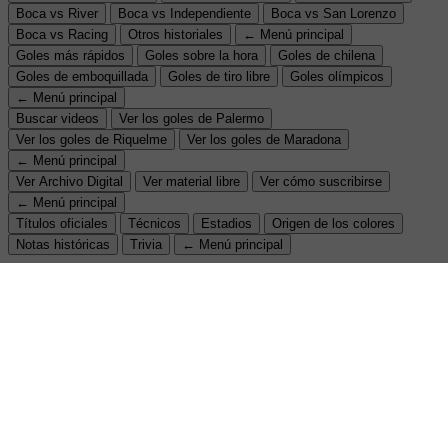
Boca vs River
Boca vs Independiente
Boca vs San Lorenzo
Boca vs Racing
Otros historiales
← Menú principal
Goles más rápidos
Goles sobre la hora
Goles de chilena
Goles de emboquillada
Goles de tiro libre
Goles olímpicos
← Menú principal
Buscar videos
Ver los goles de Palermo
Ver los goles de Riquelme
Ver los goles de Maradona
← Menú principal
Ver Archivo Digital
Ver material libre
Ver cómo suscribirse
← Menú principal
Títulos oficiales
Técnicos
Estadios
Origen de los colores
Notas históricas
Trivia
← Menú principal