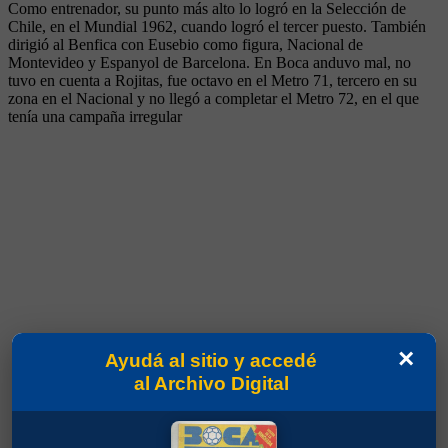
Como entrenador, su punto más alto lo logró en la Selección de
Chile, en el Mundial 1962, cuando logró el tercer puesto. También
dirigió al Benfica con Eusebio como figura, Nacional de
Montevideo y Espanyol de Barcelona. En Boca anduvo mal, no
tuvo en cuenta a Rojitas, fue octavo en el Metro 71, tercero en su
zona en el Nacional y no llegó a completar el Metro 72, en el que
tenía una campaña irregular
×
Ayudá al sitio y accedé
al Archivo Digital