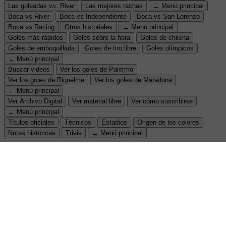
Las goleadas vs. River
Las mejores rachas
← Menú principal
Boca vs River
Boca vs Independiente
Boca vs San Lorenzo
Boca vs Racing
Otros historiales
← Menú principal
Goles más rápidos
Goles sobre la hora
Goles de chilena
Goles de emboquillada
Goles de tiro libre
Goles olímpicos
← Menú principal
Buscar videos
Ver los goles de Palermo
Ver los goles de Riquelme
Ver los goles de Maradona
← Menú principal
Ver Archivo Digital
Ver material libre
Ver cómo suscribirse
← Menú principal
Títulos oficiales
Técnicos
Estadios
Origen de los colores
Notas históricas
Trivia
← Menú principal