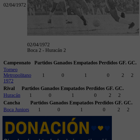
02/04/1972
02/04/1972
Boca 2 - Huracán 2
Campeonato
Partidos
Ganados
Empatados
Perdidos
GF.
GC.
Torneo
Metropolitano
1
0
1
0
2
2
1972
Rival
Partidos
Ganados
Empatados
Perdidos
GF.
GC.
Huracán
1
0
1
0
2
2
Cancha
Partidos
Ganados
Empatados
Perdidos
GF.
GC.
Boca Juniors
1
0
1
0
2
2