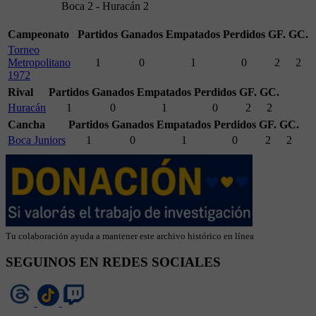
Boca 2 - Huracán 2
Campeonato
Partidos
Ganados
Empatados
Perdidos
GF.
GC.
Torneo
Metropolitano
1
0
1
0
2
2
1972
Rival
Partidos
Ganados
Empatados
Perdidos
GF.
GC.
Huracán
1
0
1
0
2
2
Cancha
Partidos
Ganados
Empatados
Perdidos
GF.
GC.
Boca Juniors
1
0
1
0
2
2
Tu colaboración ayuda a mantener este archivo histórico en línea
SEGUINOS EN REDES SOCIALES