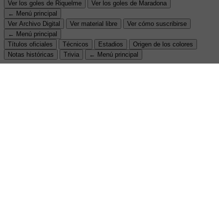
Ver los goles de Riquelme
Ver los goles de Maradona
← Menú principal
Ver Archivo Digital
Ver material libre
Ver cómo suscribirse
← Menú principal
Títulos oficiales
Técnicos
Estadios
Origen de los colores
Notas históricas
Trivia
← Menú principal