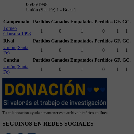
06/06/1998
Unión (Sta. Fe) 1 - Boca 1
Campeonato
Partidos
Ganados
Empatados
Perdidos
GF.
GC.
Torneo
1
0
1
0
1
1
Clausura 1998
Rival
Partidos
Ganados
Empatados
Perdidos
GF.
GC.
Unión (Santa
1
0
1
0
1
1
Fe)
Cancha
Partidos
Ganados
Empatados
Perdidos
GF.
GC.
Unión (Santa
1
0
1
0
1
1
Fe)
Tu colaboración ayuda a mantener este archivo histórico en línea
SEGUINOS EN REDES SOCIALES