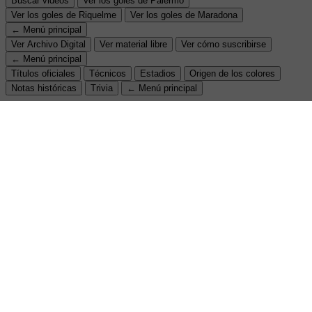
Buscar videos
Ver los goles de Palermo
Ver los goles de Riquelme
Ver los goles de Maradona
← Menú principal
Ver Archivo Digital
Ver material libre
Ver cómo suscribirse
← Menú principal
Títulos oficiales
Técnicos
Estadios
Origen de los colores
Notas históricas
Trivia
← Menú principal