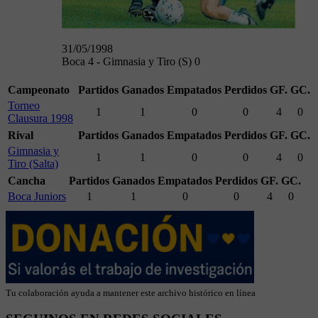
31/05/1998
Boca 4 - Gimnasia y Tiro (S) 0
Campeonato
Partidos
Ganados
Empatados
Perdidos
GF.
GC.
Torneo
1
1
0
0
4
0
Clausura 1998
Rival
Partidos
Ganados
Empatados
Perdidos
GF.
GC.
Gimnasia y
1
1
0
0
4
0
Tiro (Salta)
Cancha
Partidos
Ganados
Empatados
Perdidos
GF.
GC.
Boca Juniors
1
1
0
0
4
0
Tu colaboración ayuda a mantener este archivo histórico en línea