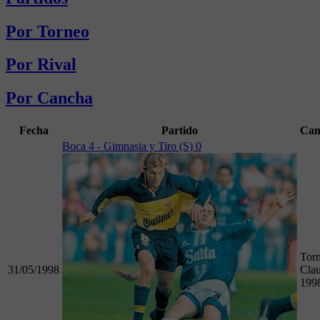
Por Torneo
Por Rival
Por Cancha
Fecha
Partido
Cam
Boca 4 - Gimnasia y Tiro (S) 0
Tor
31/05/1998
Clau
199