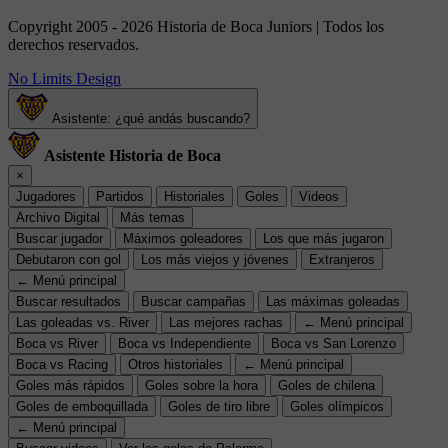
Copyright 2005 - 2026 Historia de Boca Juniors | Todos los
derechos reservados.
No Limits Design
Asistente: ¿qué andás buscando?
Asistente Historia de Boca
×
Jugadores
Partidos
Historiales
Goles
Videos
Archivo Digital
Más temas
Buscar jugador
Máximos goleadores
Los que más jugaron
Debutaron con gol
Los más viejos y jóvenes
Extranjeros
← Menú principal
Buscar resultados
Buscar campañas
Las máximas goleadas
Las goleadas vs. River
Las mejores rachas
← Menú principal
Boca vs River
Boca vs Independiente
Boca vs San Lorenzo
Boca vs Racing
Otros historiales
← Menú principal
Goles más rápidos
Goles sobre la hora
Goles de chilena
Goles de emboquillada
Goles de tiro libre
Goles olímpicos
← Menú principal