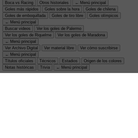
Boca vs Racing
Otros historiales
← Menú principal
Goles más rápidos
Goles sobre la hora
Goles de chilena
Goles de emboquillada
Goles de tiro libre
Goles olímpicos
← Menú principal
Buscar videos
Ver los goles de Palermo
Ver los goles de Riquelme
Ver los goles de Maradona
← Menú principal
Ver Archivo Digital
Ver material libre
Ver cómo suscribirse
← Menú principal
Títulos oficiales
Técnicos
Estadios
Origen de los colores
Notas históricas
Trivia
← Menú principal