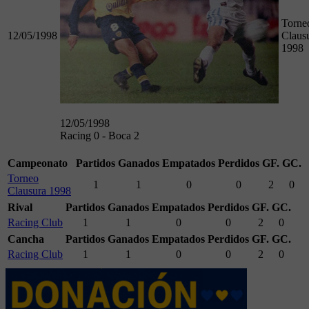
Torne
12/05/1998
Claus
1998
12/05/1998
Racing 0 - Boca 2
Campeonato
Partidos
Ganados
Empatados
Perdidos
GF.
GC.
Torneo
1
1
0
0
2
0
Clausura 1998
Rival
Partidos
Ganados
Empatados
Perdidos
GF.
GC.
Racing Club
1
1
0
0
2
0
Cancha
Partidos
Ganados
Empatados
Perdidos
GF.
GC.
Racing Club
1
1
0
0
2
0